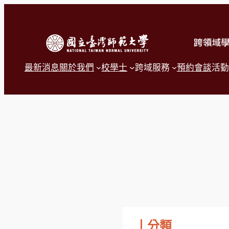
跳
至
主
要
內
容
最新消息
關於我們
校學士
跨域服務
預約會談
活動
丨分類