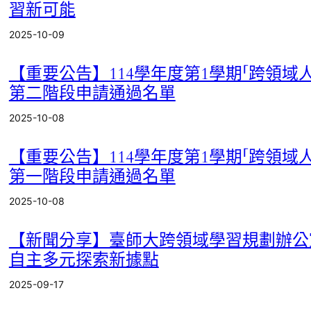
習新可能
E
2025-10-09
n
g
【重要公告】114學年度第1學期「跨領域
l
第二階段申請通過名單
i
s
2025-10-08
h
【重要公告】114學年度第1學期「跨領域
全
部
第一階段申請通過名單
類
2025-10-08
別
活
【新聞分享】臺師大跨領域學習規劃辦公
動
自主多元探索新據點
成
果
2025-09-17
活