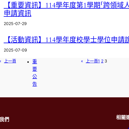
動
【重要資訊】114學年度第1學期「跨領域
資
申請資訊
訊
2025-07-29
辦
公
【活動資訊】114學年度校學士學位申請
室
消
2025-07-09
息
«
上一頁
«
上一頁
1
2
3
重
要
公
告
相關
我們