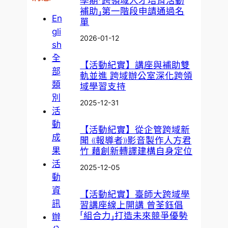
學期「跨領域人才培育活動
補助」第一階段申請通過名
En
單
gli
2026-01-12
sh
全
【活動紀實】講座與補助雙
部
軌並進 跨域辦公室深化跨領
類
域學習支持
別
2025-12-31
活
動
【活動紀實】從企管跨域新
成
聞 《報導者》影音製作人方君
果
竹 藉創新轉譯建構自身定位
活
2025-12-05
動
資
【活動紀實】臺師大跨域學
訊
習講座線上開講 曾荃鈺倡
「組合力」打造未來競爭優勢
辦