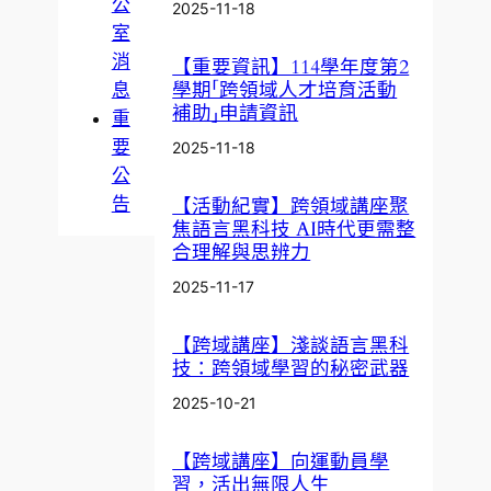
公
2025-11-18
室
消
【重要資訊】114學年度第2
學期「跨領域人才培育活動
息
補助」申請資訊
重
要
2025-11-18
公
告
【活動紀實】跨領域講座聚
焦語言黑科技 AI時代更需整
合理解與思辨力
2025-11-17
【跨域講座】淺談語言黑科
技：跨領域學習的秘密武器
2025-10-21
【跨域講座】向運動員學
習，活出無限人生