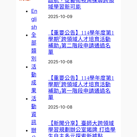
啟航，從藝術視角探尋跨領
域學習新可能
En
2025-10-09
gli
sh
【重要公告】114學年度第1
全
學期「跨領域人才培育活動
部
補助」第二階段申請通過名
類
單
別
2025-10-08
活
動
【重要公告】114學年度第1
成
學期「跨領域人才培育活動
果
補助」第一階段申請通過名
單
活
動
2025-10-08
資
訊
【新聞分享】臺師大跨領域
學習規劃辦公室揭牌 打造學
辦
生自主多元探索新據點