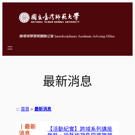
跳
至
主
要
內
容
最新消息
:::
首頁
>
最新消息
丨最新
【活動紀實】跨域系列講座
消息