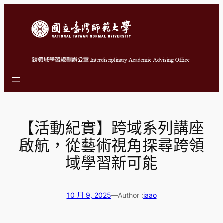
跳
至
主
要
內
容
【活動紀實】跨域系列講座
啟航，從藝術視角探尋跨領
域學習新可能
10 月 9, 2025
—
Author :
iaao