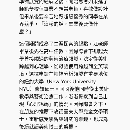
準備展覽的經驗之後，開始思考如果進了
師範學校但畢業不想當老師，喜歡做設計
但畢業後要辛苦地跟超級優秀的同學在業
界競爭，「這樣的話，畢業後要做什
麼？」
這個疑問成為了生涯探索的起點，江老師
畢業後先在高中任教，因緣際會下想起大
學曾接觸過的藝術治療領域，決定從美術
跨越到心理學、從母語使用跨越到全英環
境，選擇申請在精神分析領域有重要地位
的紐約大學（New York University,
NYU）修讀碩士。回國後他同時從事美術
教學與藝術治療工作，漸漸覺察到自己出
現「心理耗竭」的情況。因緣際會之下，
在朋友的推薦下攻讀臺東大學兒童文學碩
士，重新感受學習與研究的樂趣，也成為
後續就讀美術博士的契機。