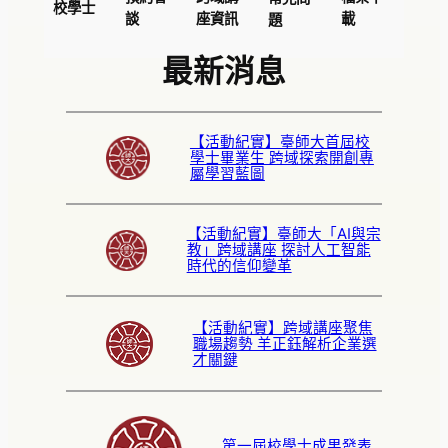
校學士
談
座資訊
載
題
最新消息
【活動紀實】臺師大首屆校
學士畢業生 跨域探索開創專
屬學習藍圖
【活動紀實】臺師大「AI與宗
教」跨域講座 探討人工智能
時代的信仰變革
【活動紀實】跨域講座聚焦
職場趨勢 羊正鈺解析企業選
才關鍵
第一屆校學士成果發表