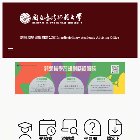
跳
至
主
要
內
容
預約會
跨域講
檔案下
常見問