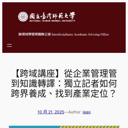
跳
至
主
要
內
容
【跨域講座】從企業管理管
到知識轉譯：獨立記者如何
跨界養成、找到產業定位？
10 月 21, 2025
—
Author :
iaao