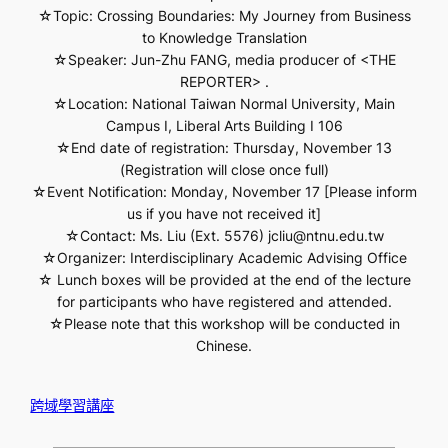
☆Topic: Crossing Boundaries: My Journey from Business
to Knowledge Translation
☆Speaker: Jun-Zhu FANG, media producer of <THE
REPORTER> .
☆Location: National Taiwan Normal University, Main
Campus I, Liberal Arts Building I 106
☆End date of registration: Thursday, November 13
(Registration will close once full)
☆Event Notification: Monday, November 17 [Please inform
us if you have not received it]
☆Contact: Ms. Liu (Ext. 5576) jcliu@ntnu.edu.tw
☆Organizer: Interdisciplinary Academic Advising Office
☆ Lunch boxes will be provided at the end of the lecture
for participants who have registered and attended.
☆Please note that this workshop will be conducted in
Chinese.
跨域學習講座