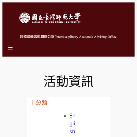
跳
至
主
要
內
容
活動資訊
丨分類
En
gli
sh