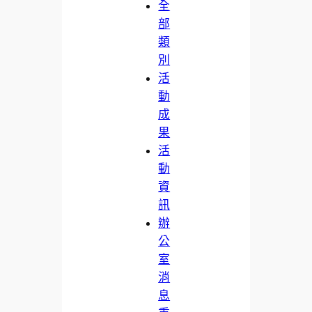
全
部
類
別
活
動
成
果
活
動
資
訊
辦
公
室
消
息