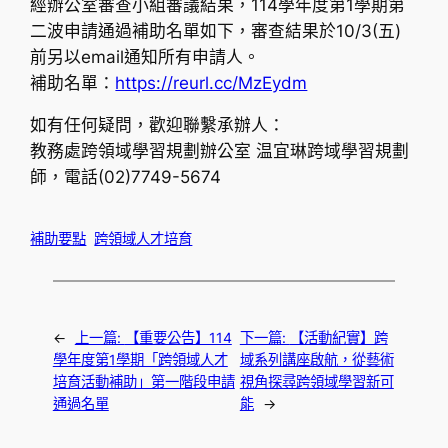
經辦公室審查小組審議結果，114學年度第1學期第
二波申請通過補助名單如下，審查結果於10/3(五)
前另以email通知所有申請人。
補助名單：
https://reurl.cc/MzEydm
如有任何疑問，歡迎聯繫承辦人：
教務處跨領域學習規劃辦公室 温宜琳跨域學習規劃
師，電話(02)7749-5674
補助要點
跨領域人才培育
←
上一篇:
【重要公告】114
下一篇:
【活動紀實】跨
學年度第1學期「跨領域人才
域系列講座啟航，從藝術
培育活動補助」第一階段申請
視角探尋跨領域學習新可
通過名單
能
→