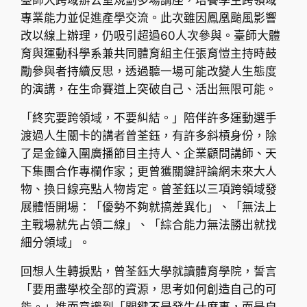
專業能力並促進產學交流。此次雖因鳳凰颱風影響
改以線上辦理，仍吸引超過60人次參與。臺師大體
育與運動科學系兼共同體育組主任張育愷主持時鼓
勵參與者持續反思，透過聽一場可能改變人生態度
的演講，在生命賽道上突破自己、活出無限可能。
「終究要跨領域，不要糾結。」陪伴許多運動選手
渡過人生關卡的講者曾荃鈺，有許多斜槓身份，除
了是金鐘入圍廣播節目主持人、企業顧問講師、天
下集團合作專欄作家；更曾獲關鍵評論網未來大人
物、換日線亮點人物肯定。曾荃鈺以三項跨領域發
展體悟開場：「優勢不夠就搞差異化」、「無法上
主戰場就先占領二線」、「綜合能力無法勝出就找
細分領域」。
回想人生轉捩點，曾荃鈺大學就讀體育學院，誓言
「要用盡學校全部的資源，思考如何創造自己的可
能。」進而意識到「關鍵不是發生什麼事，而是自