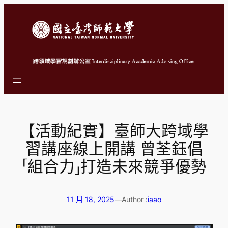
跳
至
主
要
內
容
【活動紀實】臺師大跨域學
習講座線上開講 曾荃鈺倡
「組合力」打造未來競爭優勢
11 月 18, 2025
—
Author :
iaao