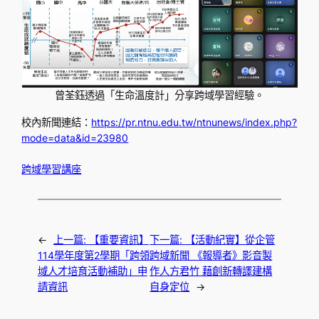
曾荃鈺透過「生命溫度計」分享跨域學習經驗。
校內新聞連結：
https://pr.ntnu.edu.tw/ntnunews/index.php?
mode=data&id=23980
跨域學習講座
←
上一篇:
【重要資訊】
下一篇:
【活動紀實】從企管
114學年度第2學期「跨領
跨域新聞 《報導者》影音製
域人才培育活動補助」申
作人方君竹 藉創新轉譯建構
請資訊
自身定位
→