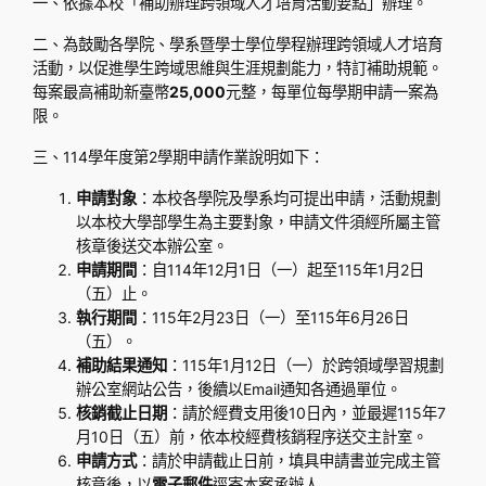
一、依據本校「補助辦理跨領域人才培育活動要點」辦理。
二、為鼓勵各學院、學系暨學士學位學程辦理跨領域人才培育
活動，以促進學生跨域思維與生涯規劃能力，特訂補助規範。
每案最高補助新臺幣
25,000
元整，每單位每學期申請一案為
限。
三、114學年度第2學期申請作業說明如下：
申請對象
：本校各學院及學系均可提出申請，活動規劃
以本校大學部學生為主要對象，申請文件須經所屬主管
核章後送交本辦公室。
申請期間
：自114年12月1日（一）起至115年1月2日
（五）止。
執行期間
：115年2月23日（一）至115年6月26日
（五）。
補助結果通知
：115年1月12日（一）於跨領域學習規劃
辦公室網站公告，後續以Email通知各通過單位。
核銷截止日期
：請於經費支用後10日內，並最遲115年7
月10日（五）前，依本校經費核銷程序送交主計室。
申請方式
：請於申請截止日前，填具申請書並完成主管
核章後，以
電子郵件
逕寄本案承辦人