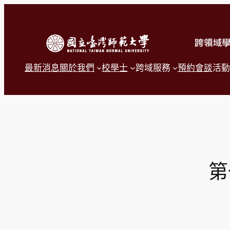
跳
至
主
要
內
容
最新消息
關於我們
校學士
跨域服務
預約會談
活動
第