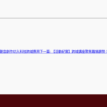
聲音創作切入科技跨域應用
下一篇:
【活動紀實】跨域講座聚焦職場趨勢 