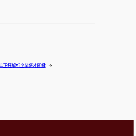
羊正鈺解析企業選才關鍵
→