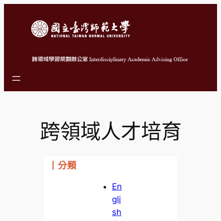
跳
至
主
要
內
容
跨領域人才培育
丨分類
En
gli
sh