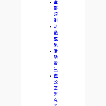
全
部
類
別
活
動
成
果
活
動
資
訊
辦
公
室
消
息