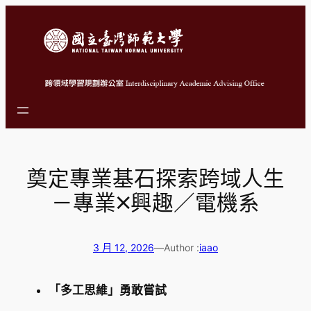
跳
至
主
要
內
容
奠定專業基石探索跨域人生
－專業🞪興趣／電機系
3 月 12, 2026
—
Author :
iaao
「多工思維」勇敢嘗試