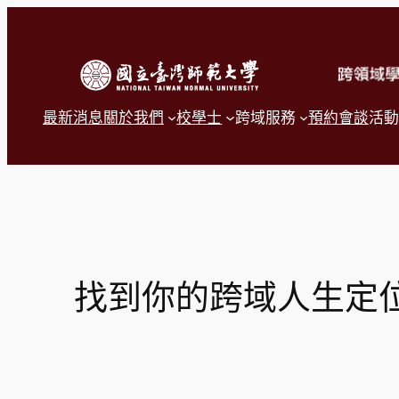
跳
至
主
要
內
容
最新消息
關於我們
校學士
跨域服務
預約會談
活動
找到你的跨域人生定