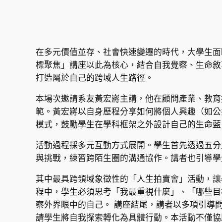
在多元價值並存、社會快速變遷的時代，大學生面
標聚焦」講座以此為核心，結合自我覺察、生命敘
打造屬於自己的跨域人生路徑。
本場次邀請系友黃宏嶈主講，他在顧問產業、教育
範。黃宏嶈以自身歷程分享如何將個人興趣（如公
模式，鼓勵學生在學科框架之外設計自己的生命藍
活動過程採多元互動方式展開。學生首先透過五分
與挑戰，練習跨陌生圈的溝通協作。講者也引導學
其中最具跨領域象徵性的「人生拍賣會」活動，讓
程中，學生必須思考「我最重視什麼」、「哪些目
察外界眼中的自己。 講座結尾，講者以多項引導
請學生將自我探索轉化為具體行動。本活動不僅協