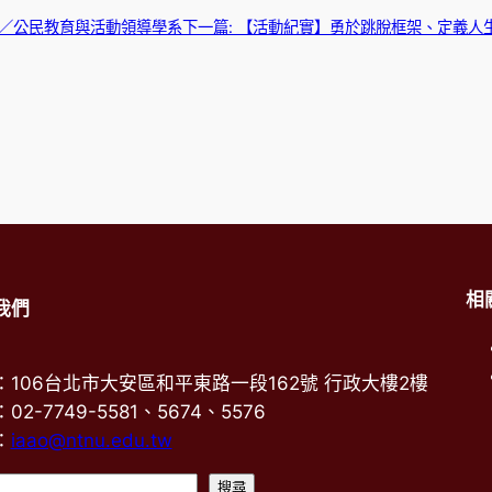
／公民教育與活動領導學系
下一篇:
【活動紀實】勇於跳脫框架、定義人
相
我們
：106台北市大安區和平東路一段162號 行政大樓2樓
02-7749-5581、5674、5576
：
iaao@ntnu.edu.tw
搜
搜尋