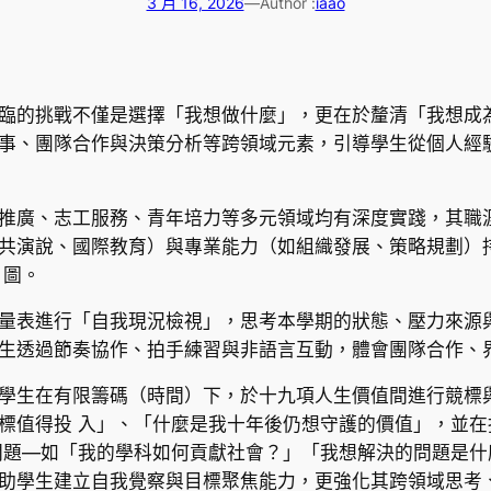
3 月 16, 2026
—
Author :
iaao
臨的挑戰不僅是選擇「我想做什麼」，更在於釐清「我想成
事、團隊合作與決策分析等跨領域元素，引導學生從個人經
推廣、志工服務、青年培力等多元領域均有深度實踐，其職
共演說、國際教育）與專業能力（如組織發展、策略規劃）
 圖。
量表進行「自我現況檢視」，思考本學期的狀態、壓力來源
生透過節奏協作、拍手練習與非語言互動，體會團隊合作、界
學生在有限籌碼（時間）下，於十九項人生價值間進行競標
標值得投 入」、「什麼是我十年後仍想守護的價值」，並
問題—如「我的學科如何貢獻社會？」「我想解決的問題是
助學生建立自我覺察與目標聚焦能力，更強化其跨領域思考