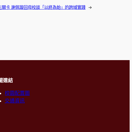
生關卡 謝佩璇回母校談「以終為始」的跨域實踐
→
關連結
校園配置圖
交通資訊