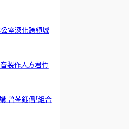
辦公室深化跨領域
影音製作人方君竹
 曾荃鈺倡「組合