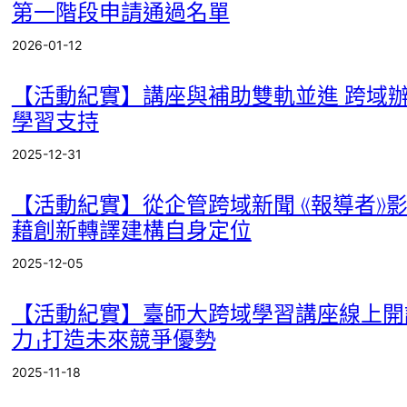
第一階段申請通過名單
E
2026-01-12
n
g
【活動紀實】講座與補助雙軌並進 跨域
l
學習支持
i
s
2025-12-31
h
【活動紀實】從企管跨域新聞 《報導者》
全
部
藉創新轉譯建構自身定位
類
2025-12-05
別
活
【活動紀實】臺師大跨域學習講座線上開講
動
力」打造未來競爭優勢
成
果
2025-11-18
活