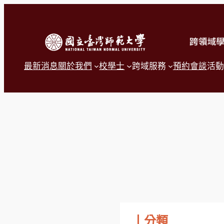
跳
至
主
要
內
容
最新消息
關於我們
校學士
跨域服務
預約會談
活動
丨分類