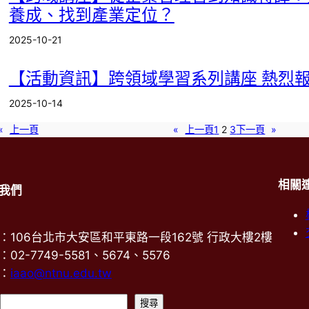
養成、找到產業定位？
2025-10-21
【活動資訊】跨領域學習系列講座 熱烈
2025-10-14
«
上一頁
«
上一頁
1
2
3
下一頁
»
相關
我們
：106台北市大安區和平東路一段162號 行政大樓2樓
02-7749-5581、5674、5576
：
iaao@ntnu.edu.tw
搜
搜尋