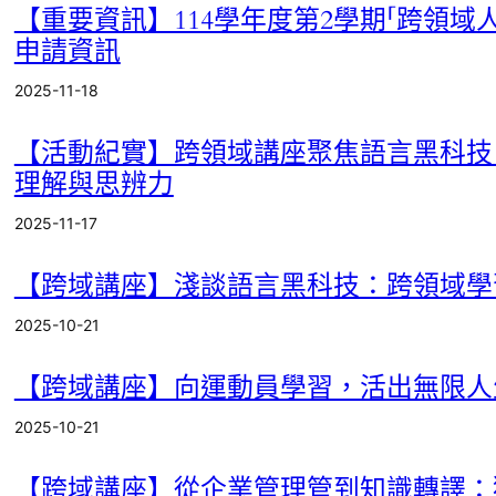
動
【重要資訊】114學年度第2學期「跨領域
資
申請資訊
訊
2025-11-18
辦
公
【活動紀實】跨領域講座聚焦語言黑科技 
室
理解與思辨力
消
息
2025-11-17
重
要
【跨域講座】淺談語言黑科技：跨領域學
公
告
2025-10-21
【跨域講座】向運動員學習，活出無限人
2025-10-21
【跨域講座】從企業管理管到知識轉譯：