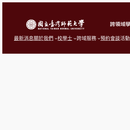
跳
至
主
要
內
容
最新消息
關於我們
校學士
跨域服務
預約會談
活動