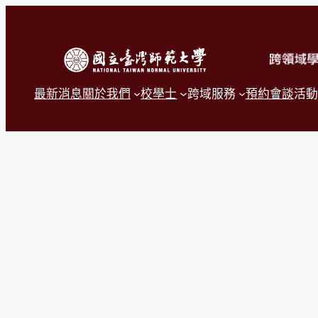
跳
至
主
要
內
容
最新消息
關於我們
校學士
跨域服務
預約會談
活動