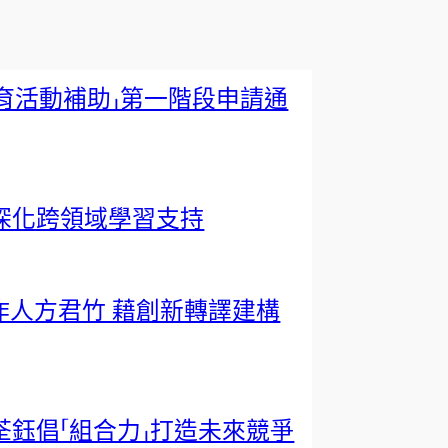
培育活動補助」第一階段申請通
深化跨領域學習支持
作人方君竹 藉創新轉譯建構
荃鈺倡「組合力」打造未來競爭