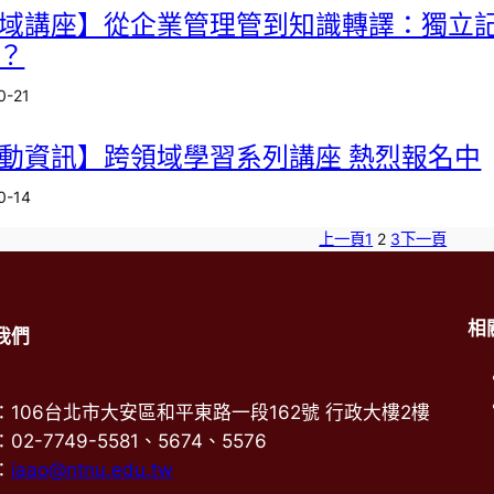
域講座】從企業管理管到知識轉譯：獨立
？
0-21
動資訊】跨領域學習系列講座 熱烈報名中
0-14
上一頁
1
2
3
下一頁
相
我們
：106台北市大安區和平東路一段162號 行政大樓2樓
02-7749-5581、5674、5576
：
iaao@ntnu.edu.tw