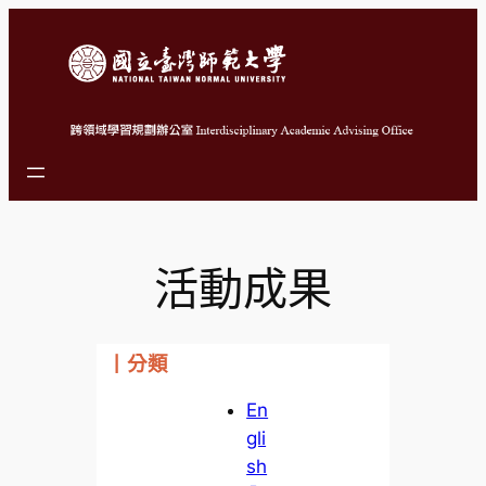
跳
至
主
要
內
容
活動成果
丨分類
En
gli
sh