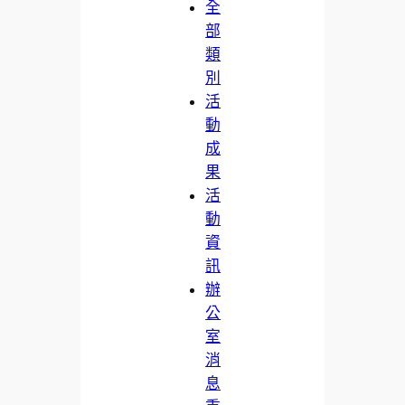
全
部
類
別
活
動
成
果
活
動
資
訊
辦
公
室
消
息