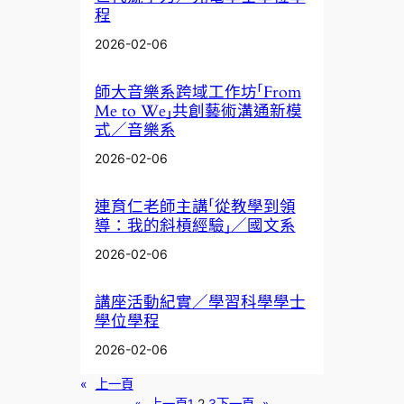
程
2026-02-06
師大音樂系跨域工作坊「From
Me to We」共創藝術溝通新模
式／音樂系
2026-02-06
連育仁老師主講「從教學到領
導：我的斜槓經驗」／國文系
2026-02-06
講座活動紀實／學習科學學士
學位學程
2026-02-06
«
上一頁
«
上一頁
1
2
3
下一頁
»